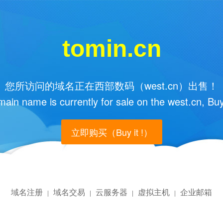
tomin.cn
您所访问的域名正在西部数码（west.cn）出售！
main name is currently for sale on the west.cn, Buy
立即购买（Buy it !）
域名注册
域名交易
云服务器
虚拟主机
企业邮箱
|
|
|
|